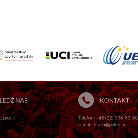
LEDŹ NAS
KONTAKT
Telefon: +48 (22) 738-83-80
ACEBOOK
e-mail: biuro@pzkol.pl