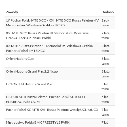
Zawody
Dodano
1# Puchar Polski MTB XCO - XXII MTB XCO Rusza Peleton - IV
1 rok
Memoriał im. Wiesława Grabka - UCI C2
temu
XXI MTB XCO Rusza Peleton III Memoriał im. Wiesława
2 lata
Grabka - I seria Pucharu Polski
temu
XX MTB "Rusza Peleton" II Memoriał im. Wiesława Grabka
3 lata
Pucharu Polski I MTB XCO
temu
Orlen Nations Cup
3 lata
temu
Orlen Nations Grand Prix 2.2 Ncup
3 lata
temu
UCI ORLEN Nations Grand Prix
5 lat
temu
UCI XIX MTB Rusza Peleton. Puchar Polski MTB XCO.
5 lat
ELIMINACJA do OOM
temu
Puchar Polski XC MTB XVII Rusza Peleton/ wyścig UCI, kat. C3
7 lat
temu
Mistrzostwa Polski BMX FREESTYLE PARK
7 lat