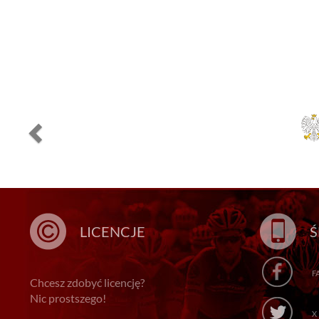
LICENCJE
Ś
F
Chcesz zdobyć licencję?
Nic prostszego!
X