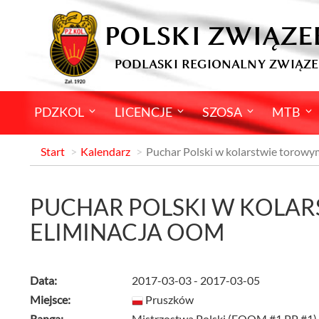
POLSKI ZWIĄZE
PODLASKI REGIONALNY ZWIĄZE
PDZKOL
LICENCJE
SZOSA
MTB
Start
Kalendarz
Puchar Polski w kolarstwie torow
PUCHAR POLSKI W KOLA
ELIMINACJA OOM
Data:
2017-03-03 - 2017-03-05
Miejsce:
Pruszków
Ranga:
Mistrzostwa Polski (EOOM #1 PP #1)