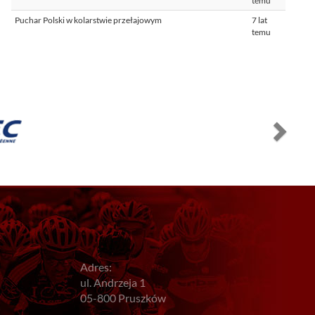
temu
Puchar Polski w kolarstwie przełajowym
7 lat
temu
Adres:
ul. Andrzeja 1
05-800 Pruszków