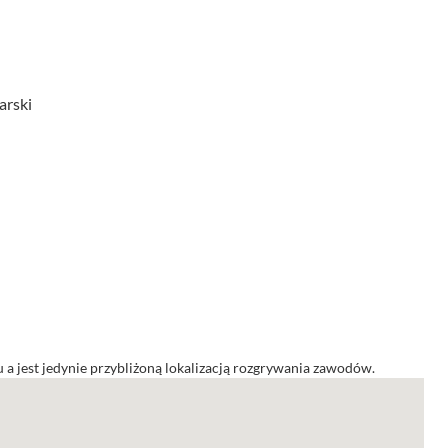
arski
a jest jedynie przybliżoną lokalizacją rozgrywania zawodów.